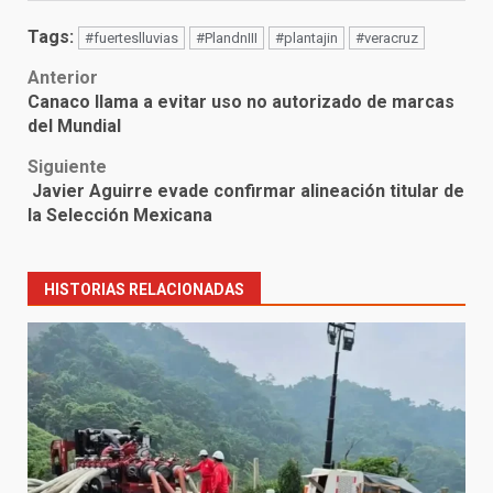
Tags:
#fuerteslluvias
#PlandnIII
#plantajin
#veracruz
Post
Anterior
Canaco llama a evitar uso no autorizado de marcas
navigation
del Mundial
Siguiente
Javier Aguirre evade confirmar alineación titular de
la Selección Mexicana
HISTORIAS RELACIONADAS