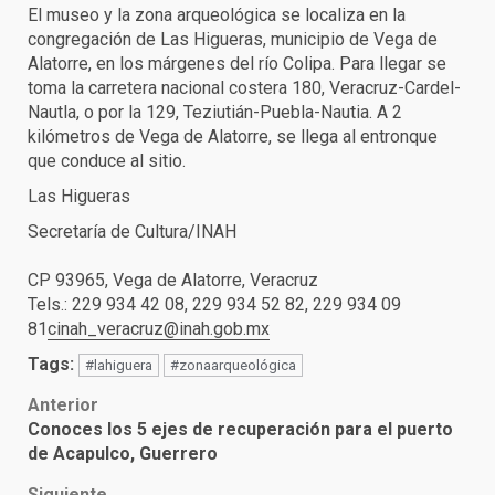
El museo y la zona arqueológica se localiza en la
congregación de Las Higueras, municipio de Vega de
Alatorre, en los márgenes del río Colipa. Para llegar se
toma la carretera nacional costera 180, Veracruz-Cardel-
Nautla, o por la 129, Teziutián-Puebla-Nautia. A 2
kilómetros de Vega de Alatorre, se llega al entronque
que conduce al sitio.
Las Higueras
Secretaría de Cultura/INAH
CP 93965, Vega de Alatorre, Veracruz
Tels.: 229 934 42 08, 229 934 52 82, 229 934 09
81
cinah_veracruz@inah.gob.mx
Tags:
#lahiguera
#zonaarqueológica
Post
Anterior
Conoces los 5 ejes de recuperación para el puerto
navigation
de Acapulco, Guerrero
Siguiente