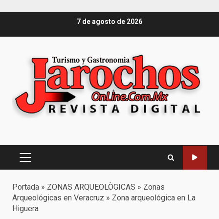
Saltar
7 de agosto de 2026
al
contenido
Menú
principal
Portada
»
ZONAS ARQUEOLÒGICAS
»
Zonas
Arqueológicas en Veracruz
»
Zona arqueológica en La
Higuera