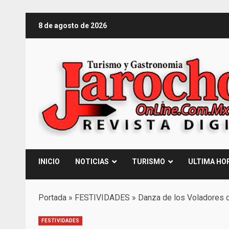
Saltar
8 de agosto de 2026
al
contenido
INICIO
NOTICIAS
TURISMO
ULTIMA HO
Portada
»
FESTIVIDADES
»
Danza de los Voladores 
FESTIVIDADES