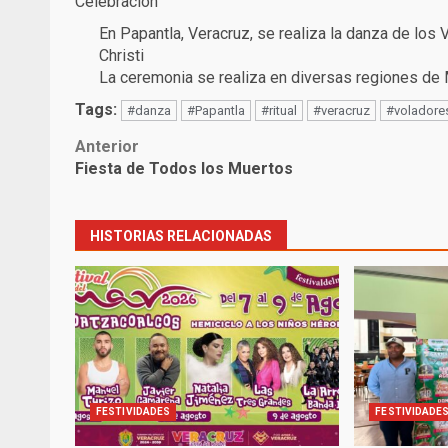
Celebración
En Papantla, Veracruz, se realiza la danza de los 
Christi
La ceremonia se realiza en diversas regiones de 
Tags:
#danza
#Papantla
#ritual
#veracruz
#voladore
Post
Anterior
Fiesta de Todos los Muertos
navigation
HISTORIAS RELACIONADAS
FESTIVIDADES
FESTIVIDADE