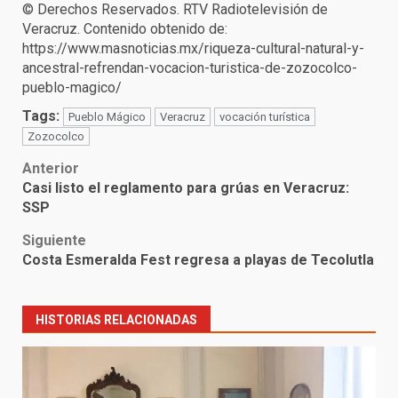
© Derechos Reservados. RTV Radiotelevisión de
Veracruz. Contenido obtenido de:
https://www.masnoticias.mx/riqueza-cultural-natural-y-
ancestral-refrendan-vocacion-turistica-de-zozocolco-
pueblo-magico/
Tags:
Pueblo Mágico
Veracruz
vocación turística
Zozocolco
Post
Anterior
Casi listo el reglamento para grúas en Veracruz:
navigation
SSP
Siguiente
Costa Esmeralda Fest regresa a playas de Tecolutla
HISTORIAS RELACIONADAS