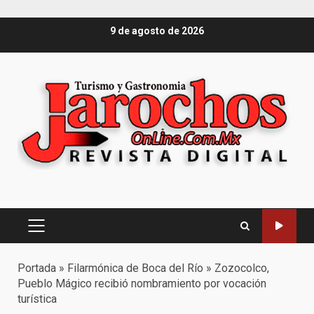
Saltar
9 de agosto de 2026
al
contenido
Menú
principal
Portada
»
Filarmónica de Boca del Río
»
Zozocolco,
Pueblo Mágico recibió nombramiento por vocación
turística