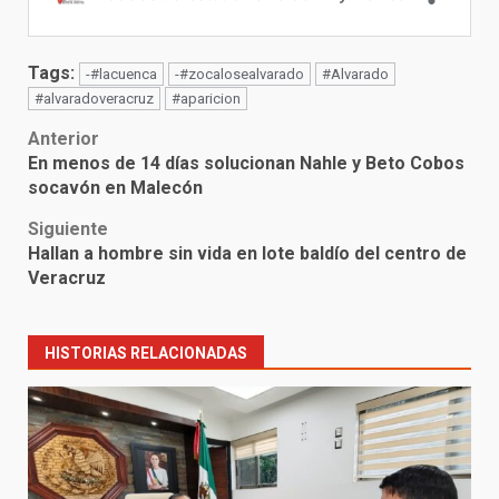
Tags:
-#lacuenca
-#zocalosealvarado
#Alvarado
#alvaradoveracruz
#aparicion
Post
Anterior
En menos de 14 días solucionan Nahle y Beto Cobos
navigation
socavón en Malecón
Siguiente
Hallan a hombre sin vida en lote baldío del centro de
Veracruz
HISTORIAS RELACIONADAS