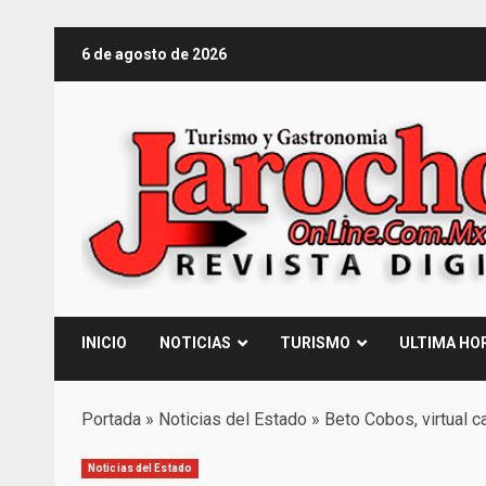
Saltar
6 de agosto de 2026
al
contenido
INICIO
NOTICIAS
TURISMO
ULTIMA HO
Portada
»
Noticias del Estado
»
Beto Cobos, virtual 
Noticias del Estado