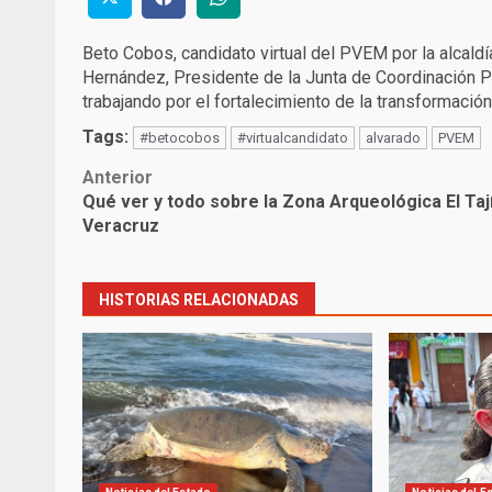
Beto Cobos, candidato virtual del PVEM por la alcald
Hernández, Presidente de la Junta de Coordinación Po
trabajando por el fortalecimiento de la transformación
Tags:
#betocobos
#virtualcandidato
alvarado
PVEM
Post
Anterior
Qué ver y todo sobre la Zona Arqueológica El Taj
navigation
Veracruz
HISTORIAS RELACIONADAS