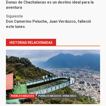
Dunas de Chachalacas es un destino ideal para la
navigation
aventura
Siguiente
Don Camerino Peluche, Juan Verduzco, falleció
este lunes.
HISTORIAS RELACIONADAS
PUEBLOS MÁGICOS
PUEBLOS MÁGICOS -VERACRUZ-