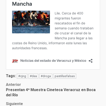
Tags:
#cjng
#dea
#droga
pastillasfalsas
Post
Anterior
Presentan 4ª Muestra Cineteca Veracruz en Boca
navigation
del Río
Siguiente