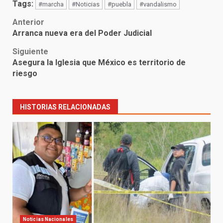
Tags:
#marcha
#Noticias
#puebla
#vandalismo
Post
Anterior
Arranca nueva era del Poder Judicial
navigation
Siguiente
Asegura la Iglesia que México es territorio de
riesgo
HISTORIAS RELACIONADAS
Noticias Nacionales