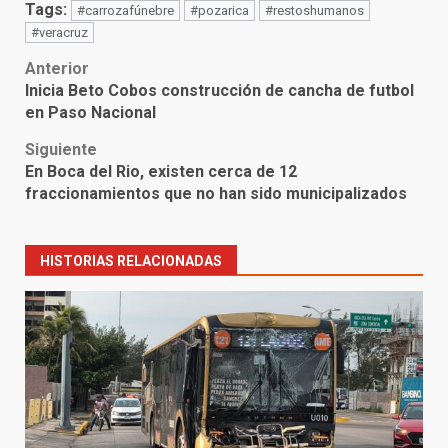
Tags:
#carrozafúnebre
#pozarica
#restoshumanos
#veracruz
Post
Anterior
Inicia Beto Cobos construcción de cancha de futbol
navigation
en Paso Nacional
Siguiente
En Boca del Rio, existen cerca de 12
fraccionamientos que no han sido municipalizados
HISTORIAS RELACIONADAS