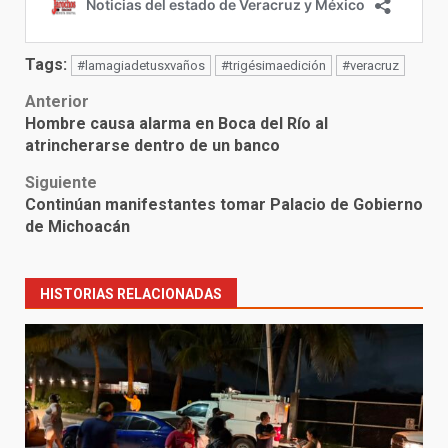
Tags:
#lamagiadetusxvaños
#trigésimaedición
#veracruz
Post
Anterior
Hombre causa alarma en Boca del Río al
navigation
atrincherarse dentro de un banco
Siguiente
Continúan manifestantes tomar Palacio de Gobierno
de Michoacán
HISTORIAS RELACIONADAS