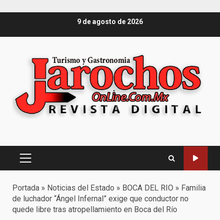
Saltar
9 de agosto de 2026
al
contenido
Menú
principal
Portada
»
Noticias del Estado
»
BOCA DEL RIO
»
Familia
de luchador “Ángel Infernal” exige que conductor no
quede libre tras atropellamiento en Boca del Río