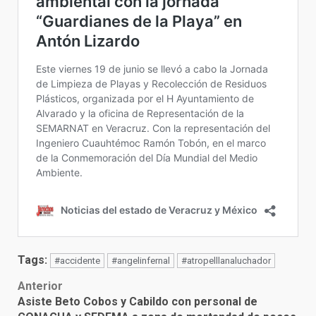
Tags:
#accidente
#angelinfernal
#atropelllanaluchador
Post
Anterior
Asiste Beto Cobos y Cabildo con personal de
navigation