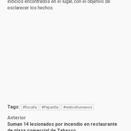
indicios encontrados en el lugar, con el objetivo de
esclarecer los hechos.
Tags:
#fiscalía
#Papantla
#restoshumanos
Post
Anterior
Suman 14 lesionados por incendio en restaurante
navigation
de plaza comercial de Tabasco