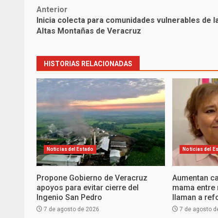
Post
Anterior
Inicia colecta para comunidades vulnerables de l
navigation
Altas Montañas de Veracruz
HISTORIAS RELACIONADAS
Noticias del Estado
Noticias del E
Propone Gobierno de Veracruz
Aumentan ca
apoyos para evitar cierre del
mama entre 
Ingenio San Pedro
llaman a ref
7 de agosto de 2026
7 de agosto d