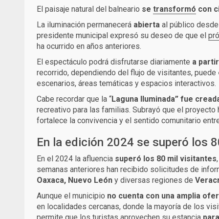
El paisaje natural del balneario
se
transformó
con ci
La iluminación permanecerá
abierta
al público desde
presidente municipal expresó su deseo de que el
pr
ha ocurrido en años anteriores.
El espectáculo podrá disfrutarse diariamente
a parti
recorrido, dependiendo del flujo de visitantes, puede
escenarios, áreas temáticas y espacios interactivos.
Cabe recordar que la “
Laguna Iluminada” fue creada
recreativo para las familias. Subrayó que el proyect
fortalece la convivencia y el sentido comunitario entre
En la edición 2024 se superó los 8
En el 2024 la afluencia
superó los 80 mil visitantes
semanas anteriores han recibido solicitudes de info
Oaxaca, Nuevo León
y diversas regiones de
Verac
Aunque el municipio
no cuenta con una amplia ofer
en localidades cercanas, donde la mayoría de los vis
permite que los turistas aprovechen su estancia
para