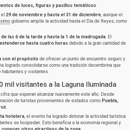
entos de luces, figuras y pasillos temáticos
.
 el
29 de noviembre y hasta el 31 de diciembre
, aunque el
óximo
gobierno amplíe la actividad hasta el Día de Reyes, como
r de las 6 de la tarde y hasta la 1 de la madrugada
. El
extenderse hasta cuatro horas
debido a la gran cantidad de
 con el propósito
de ofrecer un punto de encuentro seguro y
o ha logrado consolidarse como una tradición decembrina que
 habitantes y visitantes.
0 mil visitantes a la Laguna Iluminada
, cifra que esperan alcanzar nuevamente este año. Desde
rmación de turistas provenientes de estados como
Puebla,
ruz
.
ta hotelera
, el evento ha logrado detonar la actividad turística
itantes se hospedan. Esto beneficia a la economía regional y
 conocer otros atractivos de la zona
.