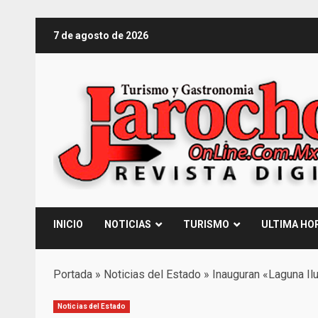
Saltar
7 de agosto de 2026
al
contenido
INICIO
NOTICIAS
TURISMO
ULTIMA HO
Portada
»
Noticias del Estado
»
Inauguran «Laguna Il
Noticias del Estado