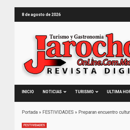
Saltar
8 de agosto de 2026
al
contenido
INICIO
NOTICIAS
TURISMO
ULTIMA HO
Portada
»
FESTIVIDADES
»
Preparan encuentro cultura
FESTIVIDADES