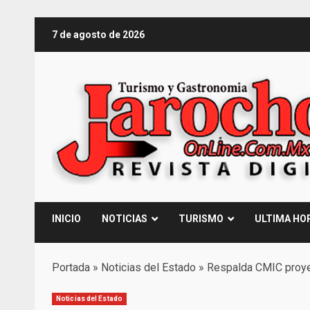
Saltar
7 de agosto de 2026
al
contenido
INICIO
NOTICIAS
TURISMO
ULTIMA HO
Portada
»
Noticias del Estado
»
Respalda CMIC proye
Noticias del Estado