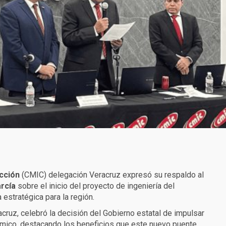
cción
(CMIC) delegación Veracruz expresó su respaldo al
arcía
sobre el inicio del proyecto de ingeniería del
 estratégica para la región.
cruz, celebró la decisión del Gobierno estatal de impulsar
nómico, destacando los beneficios que este nuevo puente