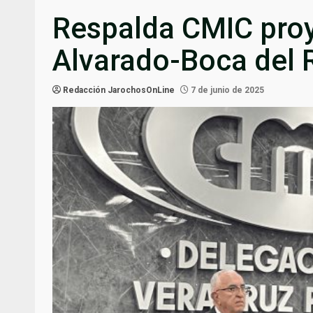
Respalda CMIC proy
Alvarado-Boca del 
Redacción JarochosOnLine
7 de junio de 2025