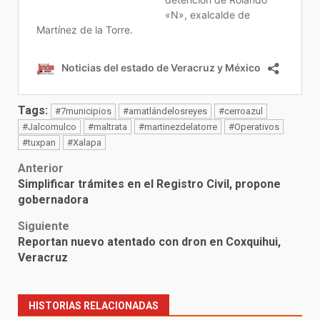
Tags:
#7municipios
#amatlándelosreyes
#cerroazul
#Jalcomulco
#maltrata
#martinezdelatorre
#Operativos
#tuxpan
#Xalapa
Post
Anterior
Simplificar trámites en el Registro Civil, propone
navigation
gobernadora
Siguiente
Reportan nuevo atentado con dron en Coxquihui,
Veracruz
HISTORIAS RELACIONADAS