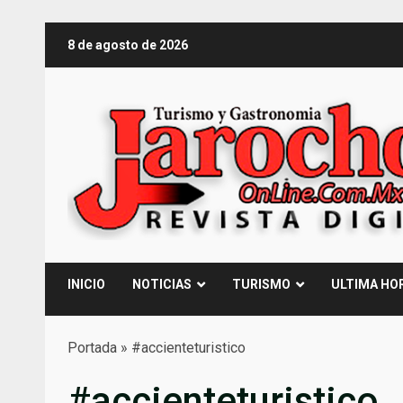
Saltar
8 de agosto de 2026
al
contenido
INICIO
NOTICIAS
TURISMO
ULTIMA HO
Portada
»
#accienteturistico
#accienteturistico