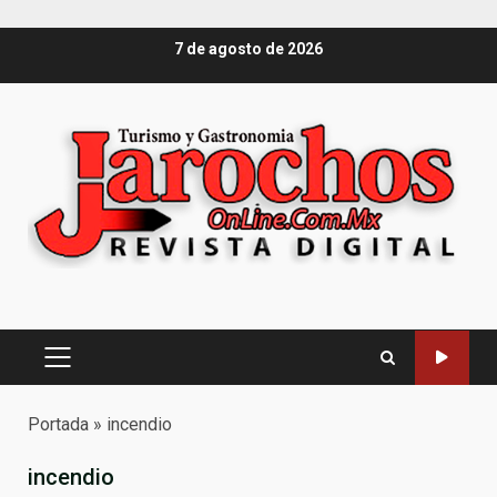
Saltar
7 de agosto de 2026
al
contenido
Menú
principal
Portada
»
incendio
incendio