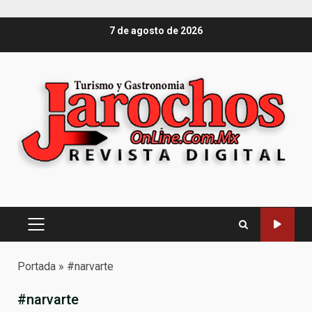
Saltar
7 de agosto de 2026
al
contenido
Menú
principal
Portada
»
#narvarte
#narvarte