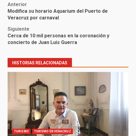
Post
Anterior
Modifica su horario Aquarium del Puerto de
navigation
Veracruz por carnaval
Siguiente
Cerca de 10 mil personas en la coronación y
concierto de Juan Luis Guerra
HISTORIAS RELACIONADAS
TURISMO
TURISMO EN VERACRUZ