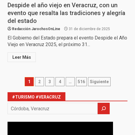
Despide el año viejo en Veracruz, con un
evento que resalta las tradiciones y alegría
del estado
Redacción JarochosOnLine
31 de diciembre de 2025
El Gobierno del Estado prepara el evento Despide el Año
Viejo en Veracruz 2025, el próximo 31...
Leer Más
Paginación
1
2
3
4
…
516
Siguiente
de
#TURISMO #VERACRUZ
entradas