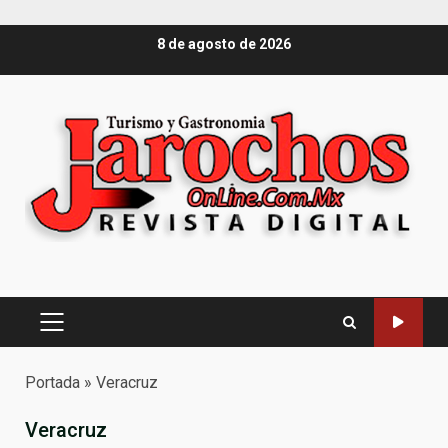
Saltar
8 de agosto de 2026
al
contenido
Menú
principal
Portada
»
Veracruz
Veracruz