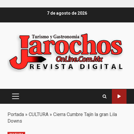
Saltar
7 de agosto de 2026
al
contenido
Menú
principal
Portada
»
CULTURA
»
Cierra Cumbre Tajín la gran Lila
Downs