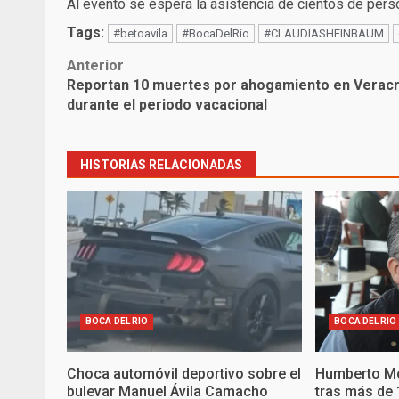
Al evento se espera la asistencia de cientos de per
Tags:
#betoavila
#BocaDelRio
#CLAUDIASHEINBAUM
Post
Anterior
Reportan 10 muertes por ahogamiento en Verac
navigation
durante el periodo vacacional
HISTORIAS RELACIONADAS
BOCA DEL RIO
BOCA DEL RIO
Choca automóvil deportivo sobre el
Humberto Mor
bulevar Manuel Ávila Camacho
tras más de 