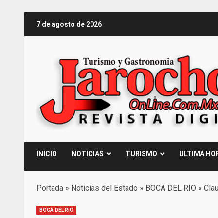
Saltar
7 de agosto de 2026
al
contenido
INICIO
NOTICIAS
TURISMO
ULTIMA HO
Portada
»
Noticias del Estado
»
BOCA DEL RIO
»
Clau
BOCA DEL RIO