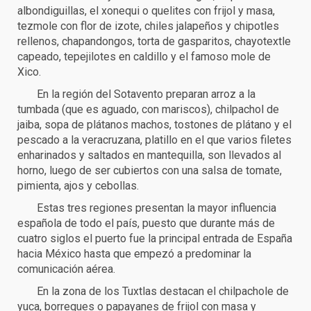
albondiguillas, el xonequi o quelites con frijol y masa,
tezmole con flor de izote, chiles jalapeños y chipotles
rellenos, chapandongos, torta de gasparitos, chayotextle
capeado, tepejilotes en caldillo y el famoso mole de
Xico.
En la región del Sotavento preparan arroz a la
tumbada (que es aguado, con mariscos), chilpachol de
jaiba, sopa de plátanos machos, tostones de plátano y el
pescado a la veracruzana, platillo en el que varios filetes
enharinados y saltados en mantequilla, son llevados al
horno, luego de ser cubiertos con una salsa de tomate,
pimienta, ajos y cebollas.
Estas tres regiones presentan la mayor influencia
española de todo el país, puesto que durante más de
cuatro siglos el puerto fue la principal entrada de España
hacia México hasta que empezó a predominar la
comunicación aérea.
En la zona de los Tuxtlas destacan el chilpachole de
yuca, borreques o papayanes de frijol con masa y