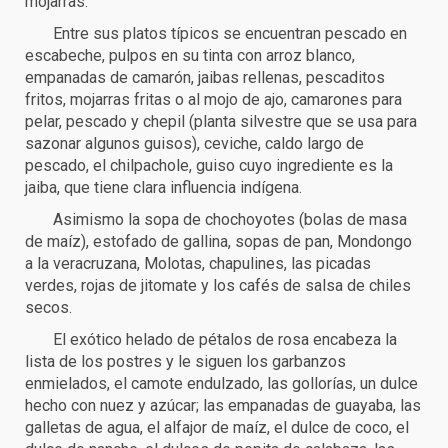
mojarras.
Entre sus platos típicos se encuentran pescado en
escabeche, pulpos en su tinta con arroz blanco,
empanadas de camarón, jaibas rellenas, pescaditos
fritos, mojarras fritas o al mojo de ajo, camarones para
pelar, pescado y chepil (planta silvestre que se usa para
sazonar algunos guisos), ceviche, caldo largo de
pescado, el chilpachole, guiso cuyo ingrediente es la
jaiba, que tiene clara influencia indígena.
Asimismo la sopa de chochoyotes (bolas de masa
de maíz), estofado de gallina, sopas de pan, Mondongo
a la veracruzana, Molotas, chapulines, las picadas
verdes, rojas de jitomate y los cafés de salsa de chiles
secos.
El exótico helado de pétalos de rosa encabeza la
lista de los postres y le siguen los garbanzos
enmielados, el camote endulzado, las gollorías, un dulce
hecho con nuez y azúcar; las empanadas de guayaba, las
galletas de agua, el alfajor de maíz, el dulce de coco, el