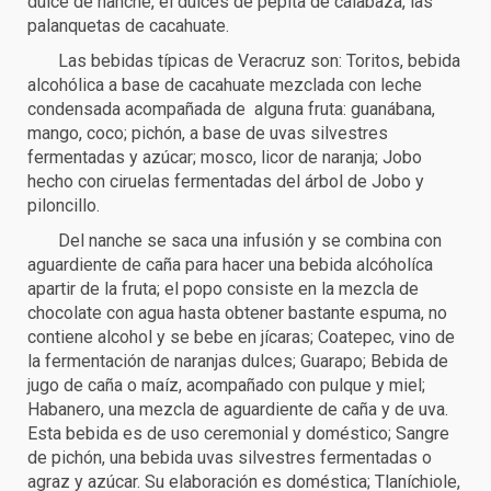
dulce de nanche, el dulces de pepita de calabaza, las
palanquetas de cacahuate.
Las bebidas típicas de Veracruz son: Toritos, bebida
alcohólica a base de cacahuate mezclada con leche
condensada acompañada de alguna fruta: guanábana,
mango, coco; pichón, a base de uvas silvestres
fermentadas y azúcar; mosco, licor de naranja; Jobo
hecho con ciruelas fermentadas del árbol de Jobo y
piloncillo.
Del nanche se saca una infusión y se combina con
aguardiente de caña para hacer una bebida alcóholíca
apartir de la fruta; el popo consiste en la mezcla de
chocolate con agua hasta obtener bastante espuma, no
contiene alcohol y se bebe en jícaras; Coatepec, vino de
la fermentación de naranjas dulces; Guarapo; Bebida de
jugo de caña o maíz, acompañado con pulque y miel;
Habanero, una mezcla de aguardiente de caña y de uva.
Esta bebida es de uso ceremonial y doméstico; Sangre
de pichón, una bebida uvas silvestres fermentadas o
agraz y azúcar. Su elaboración es doméstica; Tlaníchiole,