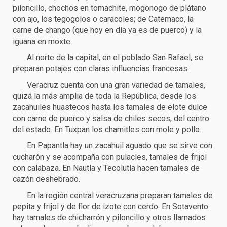
piloncillo, chochos en tomachite, mogonogo de plátano
con ajo, los tegogolos o caracoles; de Catemaco, la
carne de chango (que hoy en día ya es de puerco) y la
iguana en moxte.
Al norte de la capital, en el poblado San Rafael, se
preparan potajes con claras influencias francesas.
Veracruz cuenta con una gran variedad de tamales,
quizá la más amplia de toda la República, desde los
zacahuiles huastecos hasta los tamales de elote dulce
con carne de puerco y salsa de chiles secos, del centro
del estado. En Tuxpan los chamitles con mole y pollo.
En Papantla hay un zacahuil aguado que se sirve con
cucharón y se acompaña con pulacles, tamales de frijol
con calabaza. En Nautla y Tecolutla hacen tamales de
cazón deshebrado.
En la región central veracruzana preparan tamales de
pepita y frijol y de flor de izote con cerdo. En Sotavento
hay tamales de chicharrón y piloncillo y otros llamados