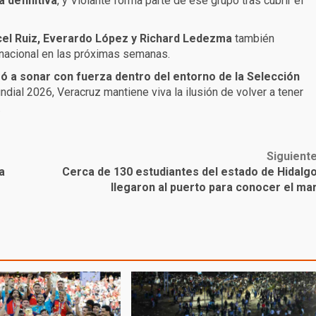
 definitiva
, y Violante forma parte de ese grupo tras cubrir el
el Ruiz, Everardo López y Richard Ledezma
también
nacional en las próximas semanas.
ó a sonar con fuerza dentro del entorno de la Selección
dial 2026, Veracruz mantiene viva la ilusión de volver a tener
.
Siguient
a
Cerca de 130 estudiantes del estado de Hidalg
llegaron al puerto para conocer el ma