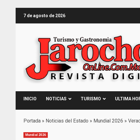
Saltar
7 de agosto de 2026
al
contenido
INICIO
NOTICIAS
TURISMO
ULTIMA HO
Portada
»
Noticias del Estado
»
Mundial 2026
»
Verac
Mundial 2026