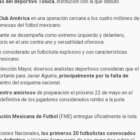
las del deportivo Toluca
, institución con la que debutó
Club América
en una operación cercana a los cuatro millones de
omesas del futbol mexicano.
olante se desempeña como extremo izquierdo y delantero,
io en el uno contra uno y versatilidad ofensiva.
s considerado un futbolista explosivo y con características
mexicano.
lección Mayor, diversos analistas deportivos consideran que el
ortante para Javier Aguirre,
principalmente por la falta de
entro del esquema nacional.
entro amistoso
de preparación el próximo 22 de mayo en el
efinitiva de los jugadores considerados rumbo a la justa
ración Mexicana de Futbol
(FME) entregue oficialmente la lista
cciones Nacionales,
los primeros 20 futbolistas convocados