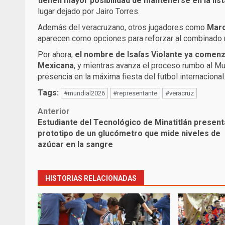
tienen mayor posibilidad de mantenerse en la lista
lugar dejado por Jairo Torres.
Además del veracruzano, otros jugadores como
Marc
aparecen como opciones para reforzar al combinado 
Por ahora,
el nombre de Isaías Violante ya comenz
Mexicana
, y mientras avanza el proceso rumbo al Mun
presencia en la máxima fiesta del futbol internacional
Tags:
#mundial2026
#representante
#veracruz
Post
Anterior
Estudiante del Tecnológico de Minatitlán present
navigation
prototipo de un glucómetro que mide niveles de
azúcar en la sangre
HISTORIAS RELACIONADAS