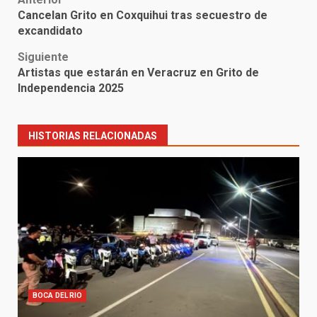
Post
Cancelan Grito en Coxquihui tras secuestro de
navigation
excandidato
Siguiente
Artistas que estarán en Veracruz en Grito de
Independencia 2025
HISTORIAS RELACIONADAS
BOCA DEL RIO