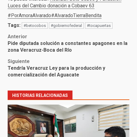
Luces del Cambio donación a Cobaev 63
#PorAmoraAlvarado
#AlvaradoTierraBendita
Tags:
#betocobos
#gobiernofederal
#tocapuertas
Post
Anterior
Pide diputada solución a constantes apagones en la
navigation
zona Veracruz-Boca del Río
Siguiente
Tendría Veracruz Ley para la producción y
comercialización del Aguacate
HISTORIAS RELACIONADAS